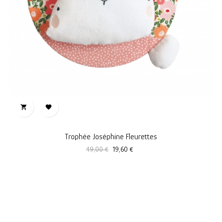


Trophée Joséphine Fleurettes
Prix
Prix
49,00 €
19,60 €
standard