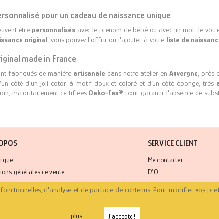
ersonnalisé pour un cadeau de naissance unique
euvent être
personnalisés
avec le prénom de bébé ou avec un mot de votre 
ssance original
, vous pouvez l'offrir ou l'ajouter à votre
liste de naissanc
riginal made in France
ont fabriqués de manière
artisanale
dans notre atelier en
Auvergne
, près 
d’un côté d'un joli coton à motif doux et coloré et d’un côté éponge, très
oin, majoritairement certifiées
Oeko-Tex®
pour garantir l'absence de subs
ROPOS
SERVICE CLIENT
rque
Me contacter
tions générales de vente
FAQ
que de Confidentialité
Paiement, délais et livrais
ns fonctionnelles, d'analyse et de partage de contenus. Pour modifier vos pré
Mon compte
plus
J'accepte !
Copyright © 2022 Fiona Gaignon. Tous droits réservés.