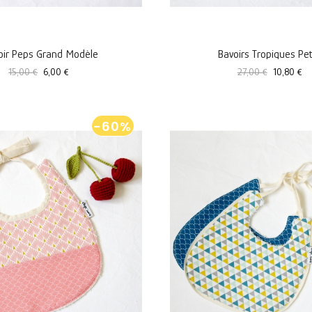
oir Peps Grand Modèle
Bavoirs Tropiques Peti
Prix
Prix
Prix
Prix
15,00 €
6,00 €
27,00 €
10,80 €
standard
standard
-60%