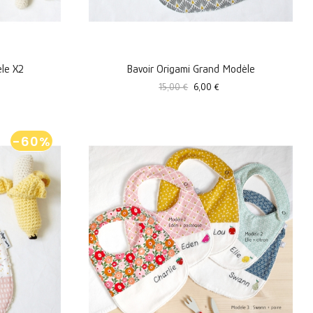
èle X2
Bavoir Origami Grand Modèle
Prix
Prix
15,00 €
6,00 €
standard
-60%