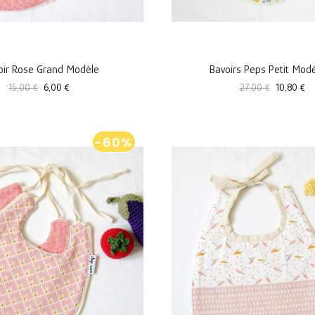
oir Rose Grand Modèle
Bavoirs Peps Petit Mod
Prix
Prix
Prix
Prix
15,00 €
6,00 €
27,00 €
10,80 €
standard
standard
-60%