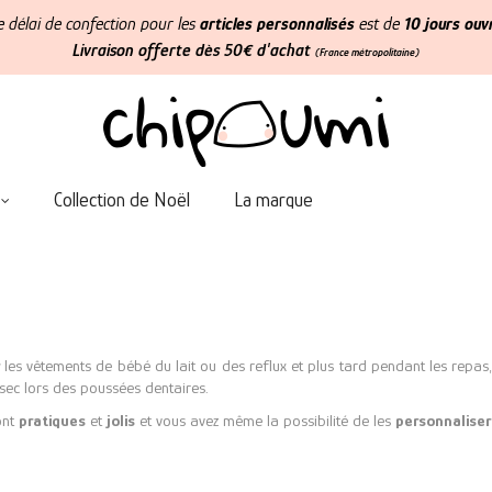
Le délai de confection pour les
articles personnalisés
est de
10 jours ouv
Livraison offerte dès 50€ d'achat
(France métropolitaine)
Collection de Noël
La marque
les vêtements de bébé du lait ou des reflux et plus tard pendant les repas
 sec lors des poussées dentaires.
ont
pratiques
et
jolis
et vous avez même la possibilité de les
personnaliser