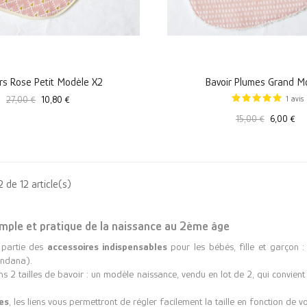
rs Rose Petit Modèle X2
Bavoir Plumes Grand M
Prix
Prix
27,00 €
10,80 €
1
avis
standard
Prix
Prix
15,00 €
6,00 €
standard
 de 12 article(s)
imple et pratique de la naissance au 2ème âge
t partie des
accessoires indispensables
pour les bébés, fille et garçon : 
andana).
 2 tailles de bavoir : un modèle naissance, vendu en lot de 2, qui convi
es
, les liens vous permettront de régler facilement la taille en fonction de vo