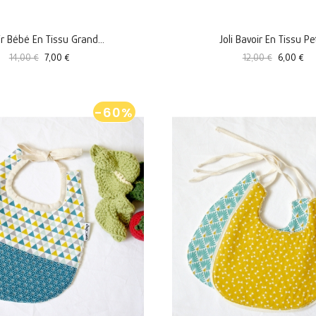
r Bébé En Tissu Grand...
Joli Bavoir En Tissu Peti
Prix
Prix
Prix
Prix
14,00 €
7,00 €
12,00 €
6,00 €
standard
standard
-60%