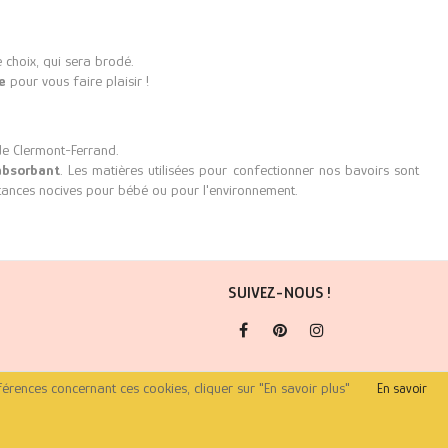
choix, qui sera brodé.
e
pour vous faire plaisir !
de Clermont-Ferrand.
absorbant
. Les matières utilisées pour confectionner nos bavoirs sont
tances nocives pour bébé ou pour l'environnement.
SUIVEZ-NOUS !
Facebook
Pinterest
Instagram
on
férences concernant ces cookies, cliquer sur "En savoir plus"
En savoir