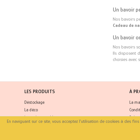
Un bavoir p
Nos bavoirs p
Cadeau de nai
Un bavoir o
Nos bavoirs s
Ils disposent 
choisies avec s
LES PRODUITS
À P
Déstockage
La ma
La déco
Condi
Les indispensables
Politi
En naviguant sur ce site, vous acceptez l'utilisation de cookies à des fi
Les personnalisables