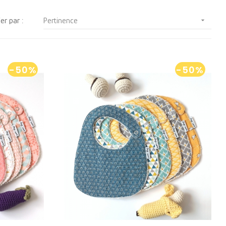
ier par :
Pertinence

-50%
-50%