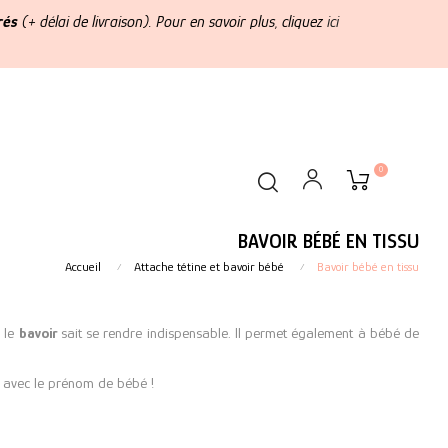
rés
(+ délai de livraison). Pour en savoir plus, cliquez
ici
0
BAVOIR BÉBÉ EN TISSU
Accueil
Attache tétine et bavoir bébé
Bavoir bébé en tissu
, le
bavoir
sait se rendre indispensable. Il permet également à bébé de
avec le prénom de bébé !