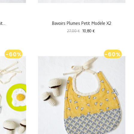
t...
Bavoirs Plumes Petit Modèle X2
Prix
Prix
27,00 €
10,80 €
standard
-60%
-60%