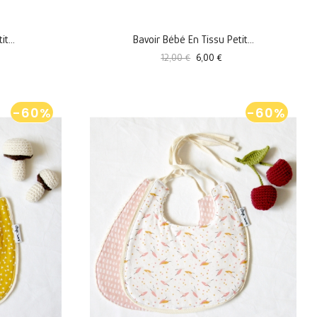
t...
Bavoir Bébé En Tissu Petit...
Prix
Prix
12,00 €
6,00 €
standard
-60%
-60%