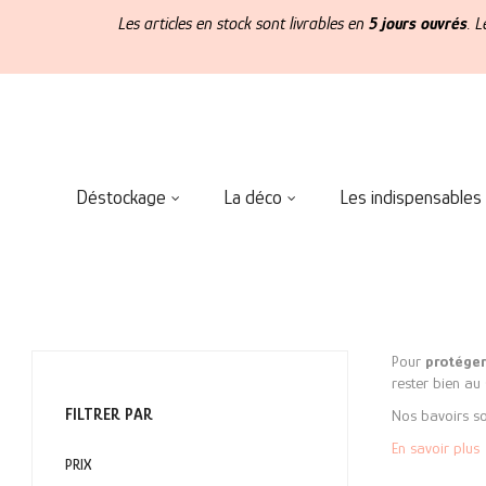
Les articles en stock sont livrables en
5 jours ouvrés
. 
Déstockage
La déco
Les indispensables
Pour
protéger
rester bien au
FILTRER PAR
Nos bavoirs s
En savoir plus
PRIX