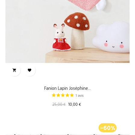


Fanion Lapin Joséphine...
1
avis
Prix
Prix
25,00 €
10,00 €
standard
-60%