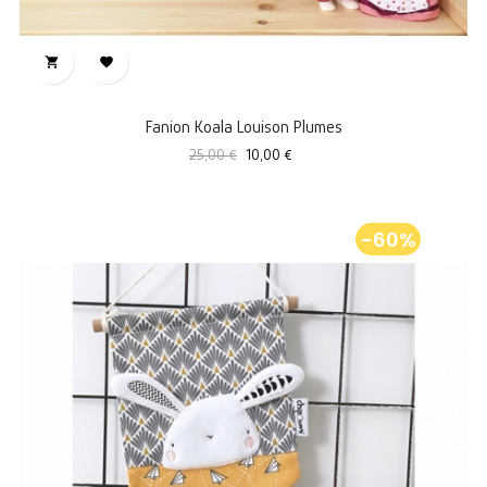


Fanion Koala Louison Plumes
Prix
Prix
25,00 €
10,00 €
standard
-60%