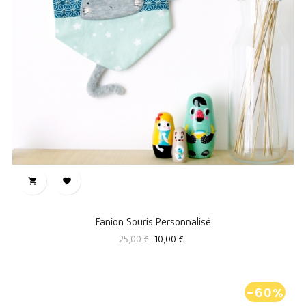


Fanion Souris Personnalisé
Prix
Prix
25,00 €
10,00 €
standard
-60%