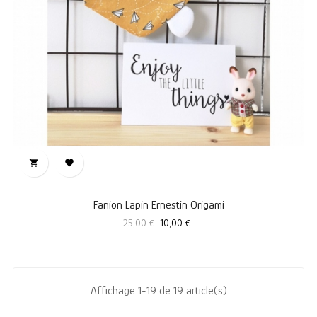


Fanion Lapin Ernestin Origami
Prix
Prix
25,00 €
10,00 €
standard
Affichage 1-19 de 19 article(s)