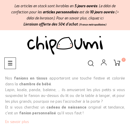
Les articles en stock sont livrables en
5 jours ouvrés
. Le délai de
confection pour les
articles personnalisés
est de
10 jours ouvrés
(+
délai de livraison). Pour en savoir plus, cliquez
ici
Livraison offerte dès 50€ d'achat
(France métropolitaine)
0
Basculer
☰
la
navigation
Nos
fanions en tissus
apporteront une touche festive et colorée
dans la
chambre de bébé
.
Lapin, koala, panda, baleine, … ils amuseront les plus petits si vous
suspendez le fanion au-dessus du lit ou de la table à langer, et pour
les plus grands, pourquoi ne pas l'accrocher à la porte ?
Et si vous cherchez un
cadeau de naissance
original et tendance,
c'est un
fanion personnalisé
qu'il vous faut !
En savoir plus