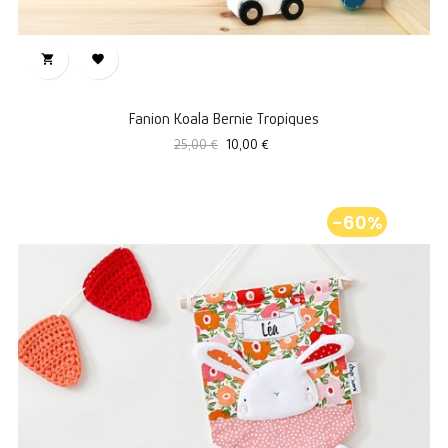


Fanion Koala Bernie Tropiques
Prix
Prix
25,00 €
10,00 €
standard
-60%