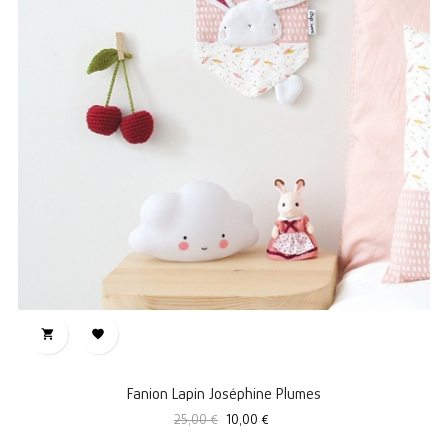


Fanion Lapin Joséphine Plumes
Prix
Prix
25,00 €
10,00 €
standard