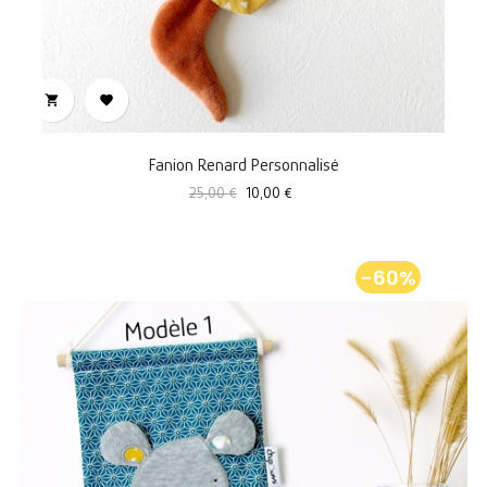


Fanion Renard Personnalisé
Prix
Prix
25,00 €
10,00 €
standard
-60%