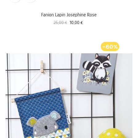
Fanion Lapin Joséphine Rose
Prix
Prix
25,00 €
10,00 €
standard
-60%