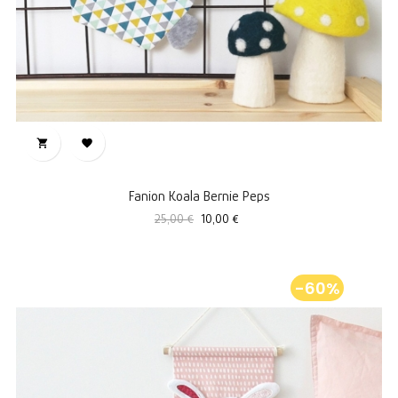


Fanion Koala Bernie Peps
Prix
Prix
25,00 €
10,00 €
standard
-60%