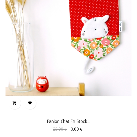


Fanion Chat En Stock...
Prix
Prix
25,00 €
10,00 €
standard