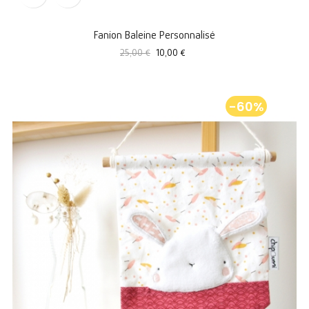
Fanion Baleine Personnalisé
Prix
Prix
25,00 €
10,00 €
standard
-60%