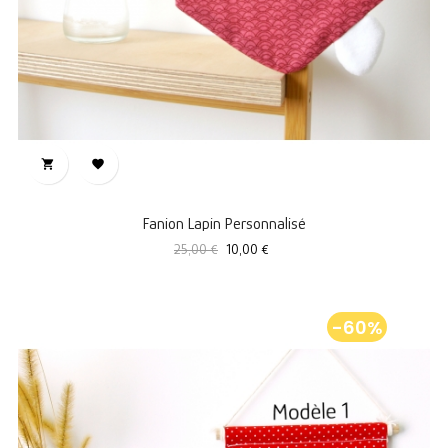


Fanion Lapin Personnalisé
Prix
Prix
25,00 €
10,00 €
standard
-60%