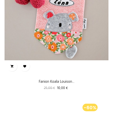


Fanion Koala Louison...
Prix
Prix
25,00 €
10,00 €
standard
-60%