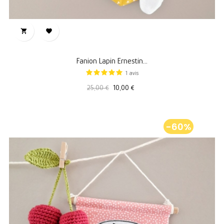


Fanion Lapin Ernestin...
1
avis
Prix
Prix
25,00 €
10,00 €
standard
-60%