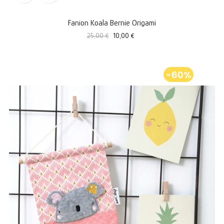
Fanion Koala Bernie Origami
Prix
Prix
25,00 €
10,00 €
standard
-60%