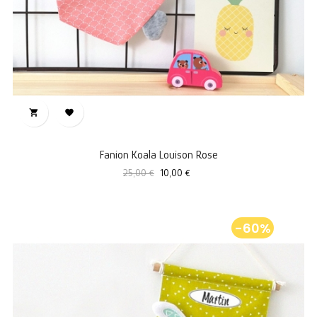


Fanion Koala Louison Rose
Prix
Prix
25,00 €
10,00 €
standard
-60%