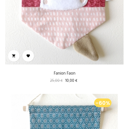


Fanion Faon
Prix
Prix
25,00 €
10,00 €
standard
-60%