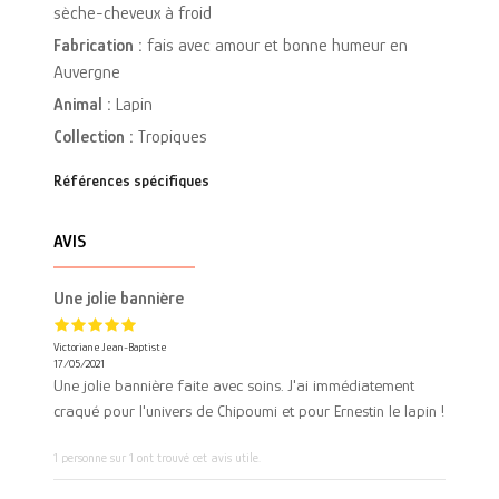
sèche-cheveux à froid
Fabrication :
fais avec amour et bonne humeur en
Auvergne
Animal :
Lapin
Collection :
Tropiques
Références spécifiques
AVIS
Une jolie bannière
Victoriane Jean-Baptiste
17/05/2021
Une jolie bannière faite avec soins. J'ai immédiatement
craqué pour l'univers de Chipoumi et pour Ernestin le lapin !
1 personne sur 1 ont trouvé cet avis utile.