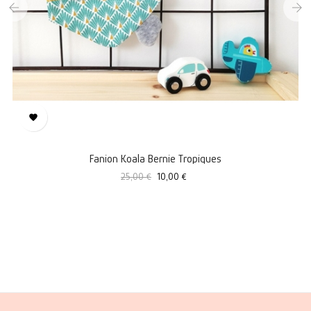
‹
›

Fanion Koala Bernie Tropiques
Prix
Prix
25,00 €
10,00 €
standard