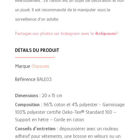
Avertissement : Le fanion est un objet de décoration et non
un jouet. Il est recommandé de le manipuler sous la
surveillance d'un adulte.
Partagez vos photos sur Instagram avec le
#chipoumi
!
DÉTAILS DU PRODUIT
Marque
Chipoumi
Référence
BALE03
Dimensions :
20 x 15 cm
Composition :
96% coton et 4% polyester - Garnissage
100% polyester certifié Oeko-Tex® Standard 100 –
Support en hêtre – Corde en coton
Conseils d'entretien :
dépoussiérer avec un rouleau
adhésif pour vêtements, une brosse en velours ou un