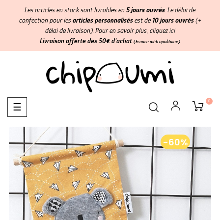
Les articles en stock sont livrables en
5 jours ouvrés
. Le délai de
confection pour les
articles personnalisés
est de
10 jours ouvrés
(+
délai de livraison). Pour en savoir plus, cliquez
ici
Livraison offerte dès 50€ d'achat
(France métropolitaine)
0
Basculer
☰
la
navigation
-60%