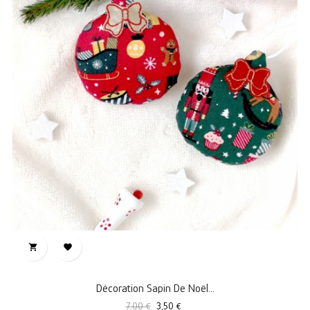


Décoration Sapin De Noël...
Prix
Prix
7,00 €
3,50 €