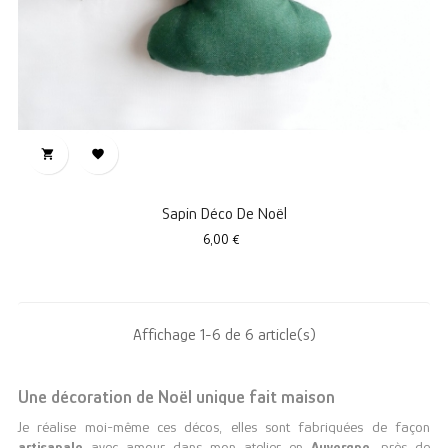


Sapin Déco De Noël
Prix
6,00 €
Affichage 1-6 de 6 article(s)
Une décoration de Noël unique fait maison
Je réalise moi-même ces décos, elles sont fabriquées de façon
artisanale
avec amour dans mon atelier en
Auvergne
, près de