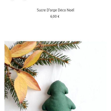
Sucre D'orge Déco Noël
Prix
6,00 €