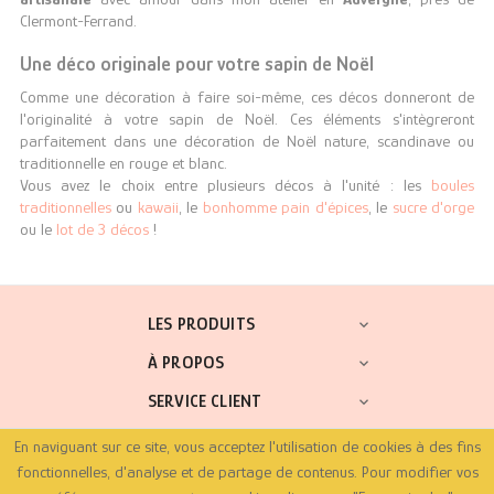
Clermont-Ferrand.
Une déco originale pour votre sapin de Noël
Comme une décoration à faire soi-même, ces décos donneront de
l'originalité à votre sapin de Noël. Ces éléments s'intègreront
parfaitement dans une décoration de Noël nature, scandinave ou
traditionnelle en rouge et blanc.
Vous avez le choix entre plusieurs décos à l'unité : les
boules
traditionnelles
ou
kawaii
, le
bonhomme pain d'épices
, le
sucre d'orge
ou le
lot de 3 décos
!
LES PRODUITS

À PROPOS

SERVICE CLIENT

En naviguant sur ce site, vous acceptez l'utilisation de cookies à des fins
SUIVEZ-NOUS !
fonctionnelles, d'analyse et de partage de contenus. Pour modifier vos
Facebook
Pinterest
Instagram