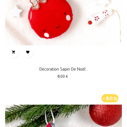


Décoration Sapin De Noël...
Prix
8,00 €
-50%