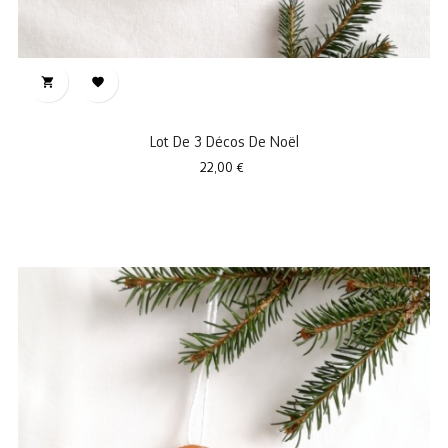


Lot De 3 Décos De Noël
Prix
22,00 €