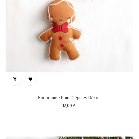


Bonhomme Pain D'épices Déco...
Prix
12,00 €